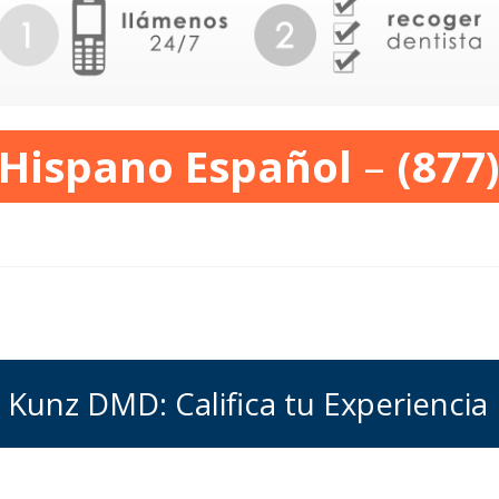
 Hispano Español
–
(877
 Kunz DMD: Califica tu Experiencia