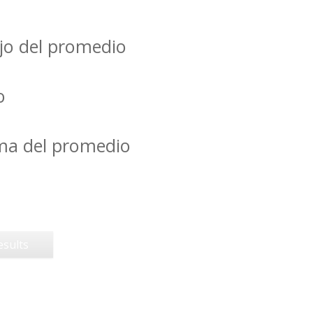
jo del promedio
o
ima del promedio