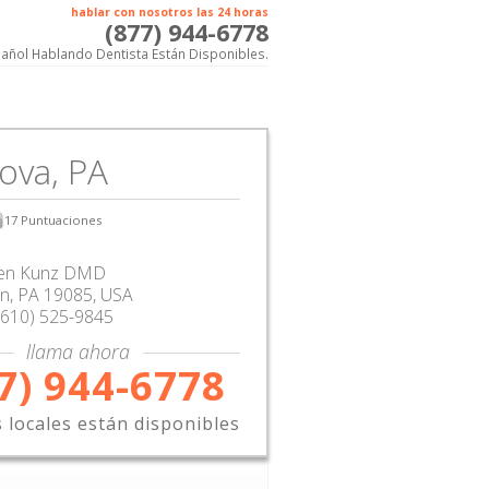
hablar con nosotros las 24 horas
(877) 944-6778
añol Hablando Dentista Están Disponibles.
nova, PA
17
Puntuaciones
ven Kunz DMD
Ln
,
PA
19085,
USA
(610) 525-9845
llama ahora
7) 944-6778
s locales están disponibles