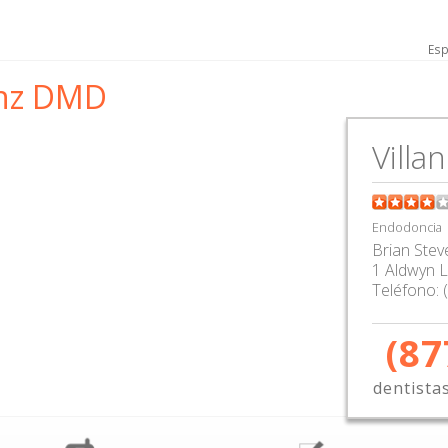
Esp
unz DMD
Villa
Endodoncia
Brian Ste
1 Aldwyn 
Teléfono:
(87
dentista