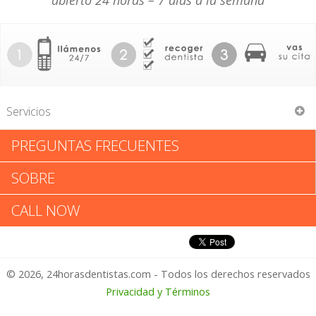
abierto 24 horas – 7 días a la semana
Servicios
PREGUNTAS FRECUENTES
24 Hour Dental Emergency Care
SOBRE
24 Hour Dental Emergency
CALL NOW
Care: Califica tu Experiencia
© 2026, 24horasdentistas.com - Todos los derechos reservados
1 – No Feliz
Privacidad y Términos