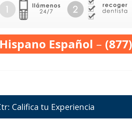
 Hispano Español
–
(877
r: Califica tu Experiencia