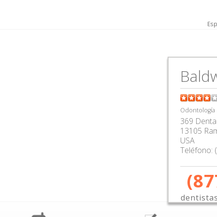
Esp
Baldw
Odontología
369 Dental
13105 Ram
USA
Teléfono:
(87
dentista