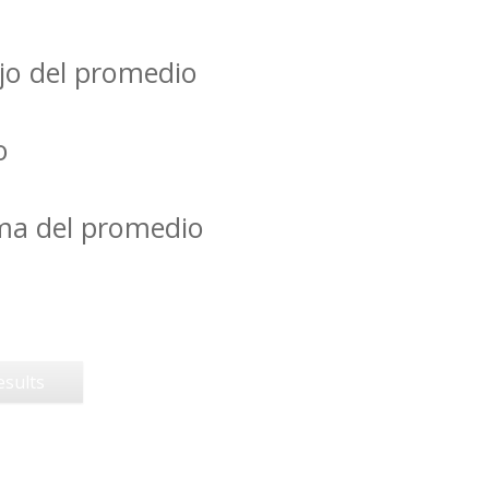
jo del promedio
o
ima del promedio