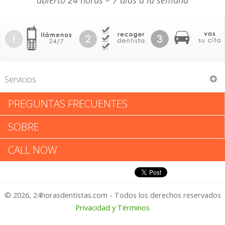
abierto 24 horas – 7 días a la semana
Servicios
PREGUNTAS FRECUENTES
Abramson Kneussl
SOBRE
Abramson Kneussl: Califica tu
CALL NOW
Experiencia
© 2026, 24horasdentistas.com - Todos los derechos reservados
1 – No Feliz
Privacidad y Términos