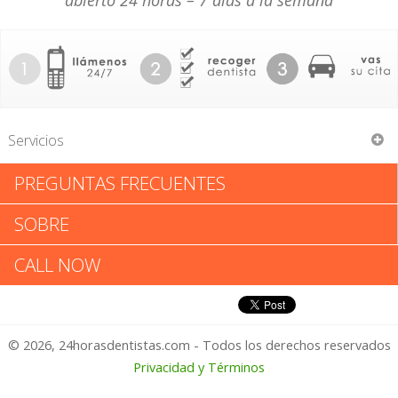
abierto 24 horas – 7 días a la semana
Servicios
PREGUNTAS FRECUENTES
Affordable Dental Care Inc
SOBRE
Affordable Dental Care Inc:
CALL NOW
Califica tu Experiencia
© 2026, 24horasdentistas.com - Todos los derechos reservados
1 – No Feliz
Privacidad y Términos