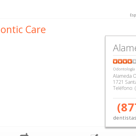
Esp
ontic Care
Alam
Odontología
Alameda O
1721 Santa
Teléfono:
(87
dentista