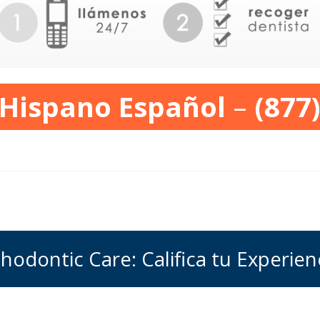
 Hispano Español
–
(877
odontic Care: Califica tu Experien