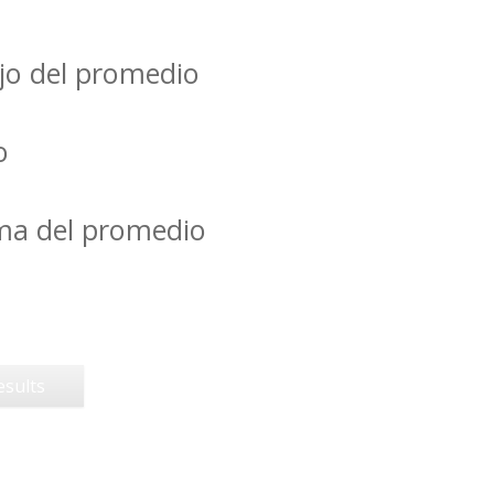
jo del promedio
o
ima del promedio