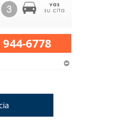
) 944-6778
cia