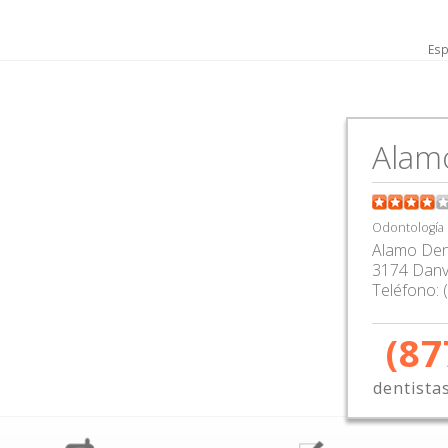
Esp
Alam
Odontología
Alamo Den
3174 Danvi
Teléfono:
(87
dentista