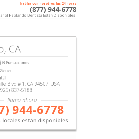
hablar con nosotros las 24 horas
(877) 944-6778
añol Hablando Dentista Están Disponibles.
o, CA
19
Puntuaciones
 General
tal
lle Blvd # 1
,
CA
94507,
USA
(925) 837-5188
llama ahora
7) 944-6778
s locales están disponibles