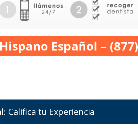
 Hispano Español
–
(877
: Califica tu Experiencia