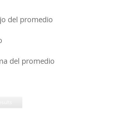
jo del promedio
o
ima del promedio