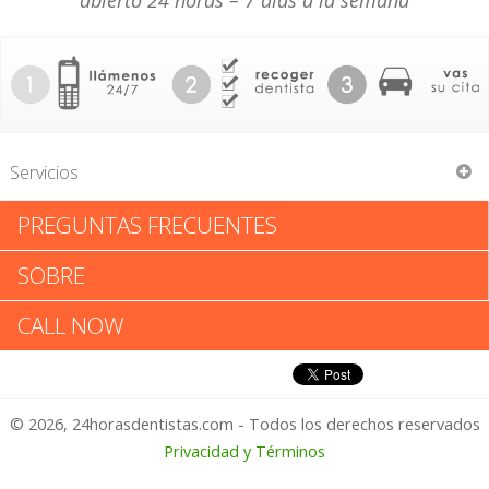
abierto 24 horas – 7 días a la semana
Servicios
PREGUNTAS FRECUENTES
Alanis Dental Ctr
SOBRE
Alanis Dental Ctr: Califica tu
CALL NOW
Experiencia
© 2026, 24horasdentistas.com - Todos los derechos reservados
1 – No Feliz
Privacidad y Términos