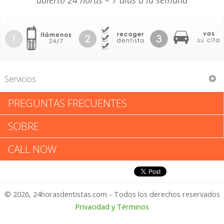
abierto 24 horas – 7 días a la semana
Servicios
PREGUNTAS FRECUENTES
Albany Medical Center South
SOBRE
Albany Medical Center South:
CALL NOW
Califica tu Experiencia
© 2026, 24horasdentistas.com - Todos los derechos reservados
1 – No Feliz
Privacidad y Términos