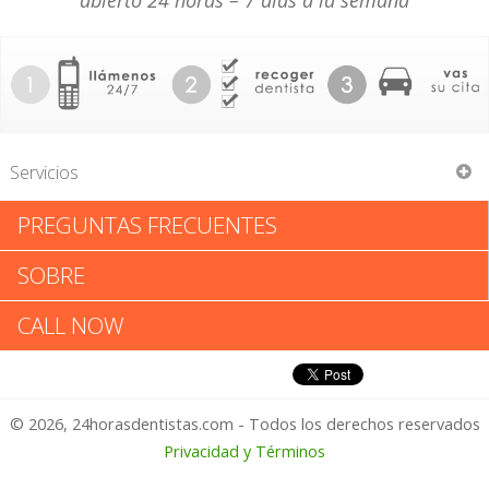
abierto 24 horas – 7 días a la semana
Servicios
PREGUNTAS FRECUENTES
Alec Isaacson
SOBRE
Alec Isaacson: Califica tu
CALL NOW
Experiencia
© 2026, 24horasdentistas.com - Todos los derechos reservados
1 – No Feliz
Privacidad y Términos