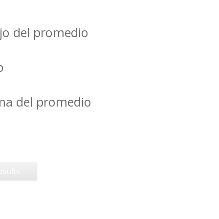
jo del promedio
o
ima del promedio