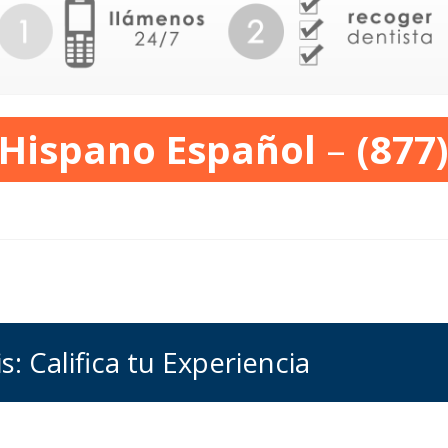
 Hispano Español
–
(877
s: Califica tu Experiencia