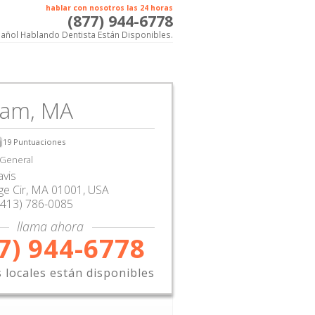
hablar con nosotros las 24 horas
(877) 944-6778
añol Hablando Dentista Están Disponibles.
am, MA
19
Puntuaciones
 General
avis
ge Cir
,
MA
01001,
USA
(413) 786-0085
llama ahora
7) 944-6778
s locales están disponibles