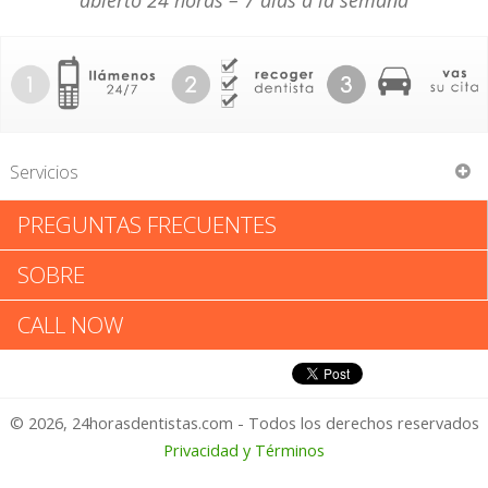
abierto 24 horas – 7 días a la semana
Servicios
PREGUNTAS FRECUENTES
Aliso Park Dental
SOBRE
Aliso Park Dental: Califica tu
CALL NOW
Experiencia
© 2026, 24horasdentistas.com - Todos los derechos reservados
1 – No Feliz
Privacidad y Términos