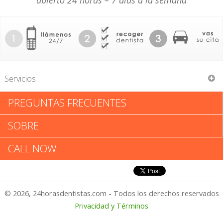
abierto 24 horas – 7 días a la semana
Servicios
PREGUNTAS FRECUENTES
Allegan General Hospital Corp
SOBRE
Allegan General Hospital Corp:
CALL NOW
Califica tu Experiencia
© 2026, 24horasdentistas.com - Todos los derechos reservados
1 – No Feliz
Privacidad y Términos