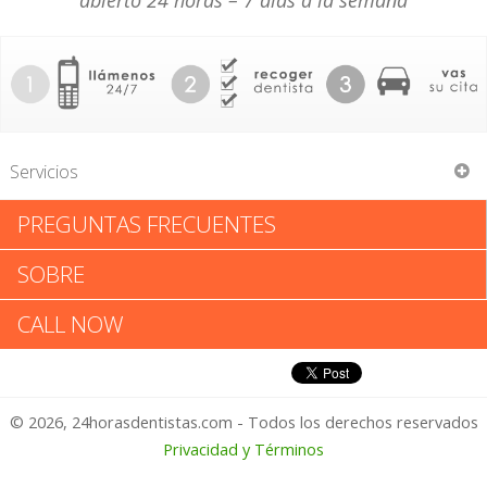
abierto 24 horas – 7 días a la semana
Servicios
PREGUNTAS FRECUENTES
Annie Howard
SOBRE
Annie Howard: Califica tu
CALL NOW
Experiencia
© 2026, 24horasdentistas.com - Todos los derechos reservados
1 – No Feliz
Privacidad y Términos