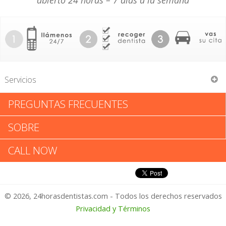
abierto 24 horas – 7 días a la semana
Servicios
PREGUNTAS FRECUENTES
Anthony Nieto
SOBRE
Anthony Nieto: Califica tu
CALL NOW
Experiencia
© 2026, 24horasdentistas.com - Todos los derechos reservados
1 – No Feliz
Privacidad y Términos