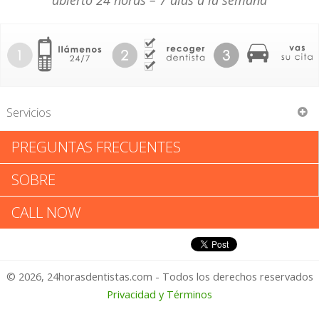
abierto 24 horas – 7 días a la semana
Servicios
PREGUNTAS FRECUENTES
Arnold Honig
SOBRE
Arnold Honig: Califica tu
CALL NOW
Experiencia
© 2026, 24horasdentistas.com - Todos los derechos reservados
1 – No Feliz
Privacidad y Términos