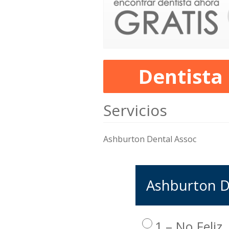
Dentista
Servicios
Ashburton Dental Assoc
Ashburton De
1 – No Feliz