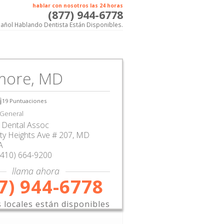
hablar con nosotros las 24 horas
(877) 944-6778
añol Hablando Dentista Están Disponibles.
imore, MD
19
Puntuaciones
 General
 Dental Assoc
ty Heights Ave # 207
,
MD
A
(410) 664-9200
llama ahora
7) 944-6778
s locales están disponibles