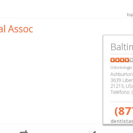
Esp
l Assoc
Balt
Odontología
Ashburton
3639 Liber
21215,
US
Teléfono:
(87
dentista