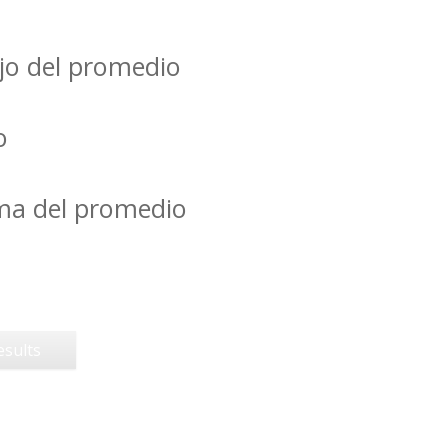
jo del promedio
o
ima del promedio