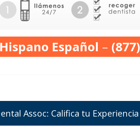
 Hispano Español
–
(877
ntal Assoc: Califica tu Experiencia