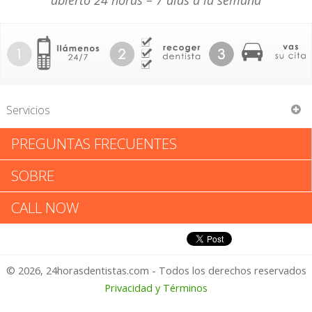
abierto 24 horas – 7 días a la semana
Servicios
PREGUNTAS FRECUENTES
Aspen Dental Assoc
SOBRE
Aspen Dental Assoc: Califica tu
CALL NOW
Experiencia
© 2026, 24horasdentistas.com - Todos los derechos reservados
1 – No Feliz
Privacidad y Términos