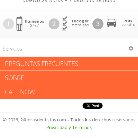
abierto 24 horas – 7 días a la semana
Servicios
PREGUNTAS FRECUENTES
B R Dental Care
SOBRE
B R Dental Care: Califica tu
CALL NOW
Experiencia
© 2026, 24horasdentistas.com - Todos los derechos reservados
1 – No Feliz
Privacidad y Términos