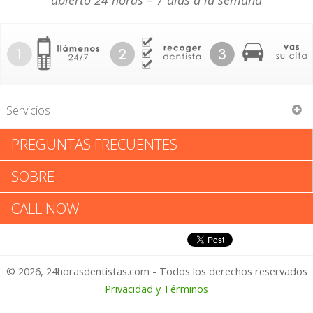
abierto 24 horas – 7 días a la semana
Servicios
PREGUNTAS FRECUENTES
Barrington Pro Dental Care
SOBRE
Barrington Pro Dental Care:
CALL NOW
Califica tu Experiencia
© 2026, 24horasdentistas.com - Todos los derechos reservados
1 – No Feliz
Privacidad y Términos