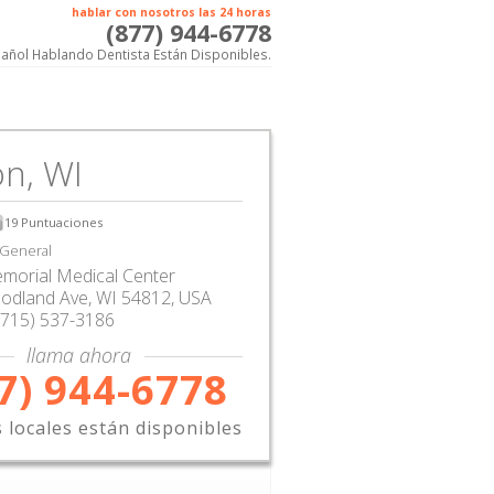
hablar con nosotros las 24 horas
(877) 944-6778
añol Hablando Dentista Están Disponibles.
n, WI
19
Puntuaciones
 General
morial Medical Center
odland Ave
,
WI
54812,
USA
(715) 537-3186
llama ahora
7) 944-6778
s locales están disponibles