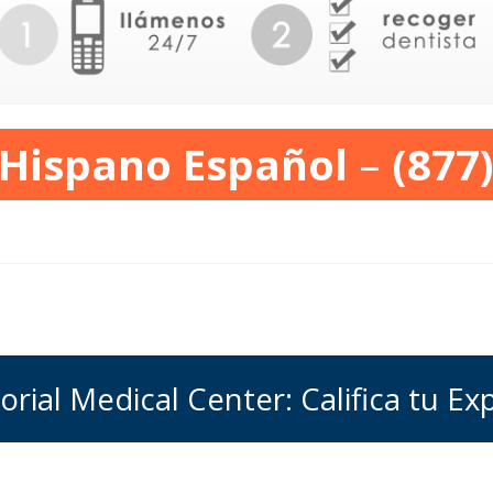
 Hispano Español
–
(877
ial Medical Center: Califica tu Ex