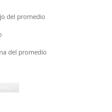
jo del promedio
o
ima del promedio