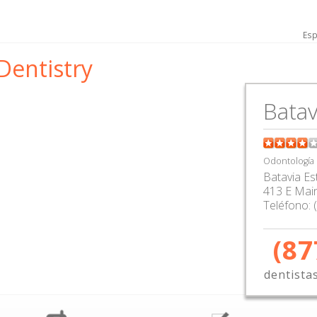
Esp
 Dentistry
Batav
Odontología
Batavia Es
413 E Main
Teléfono:
(87
dentista