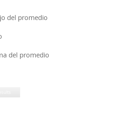
jo del promedio
o
ima del promedio