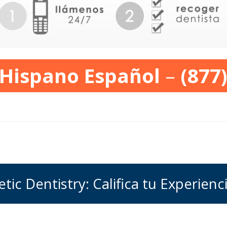
 Hispano Español
–
(877
tic Dentistry: Califica tu Experienc