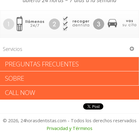
abierto 24 horas – 7 días a la semana
Servicios
PREGUNTAS FRECUENTES
Becker Rice & Utts
SOBRE
Becker Rice & Utts: Califica tu
CALL NOW
Experiencia
© 2026, 24horasdentistas.com - Todos los derechos reservados
1 – No Feliz
Privacidad y Términos