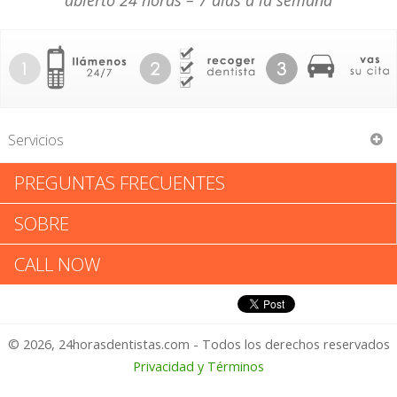
abierto 24 horas – 7 días a la semana
Servicios
PREGUNTAS FRECUENTES
Bell Dental Care
SOBRE
Bell Dental Care: Califica tu
CALL NOW
Experiencia
© 2026, 24horasdentistas.com - Todos los derechos reservados
1 – No Feliz
Privacidad y Términos