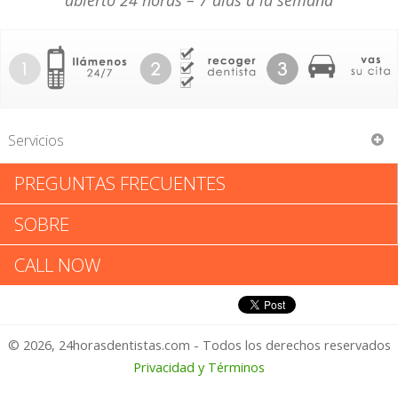
abierto 24 horas – 7 días a la semana
Servicios
PREGUNTAS FRECUENTES
Bill C Burnside
SOBRE
Bill C Burnside: Califica tu
CALL NOW
Experiencia
© 2026, 24horasdentistas.com - Todos los derechos reservados
1 – No Feliz
Privacidad y Términos