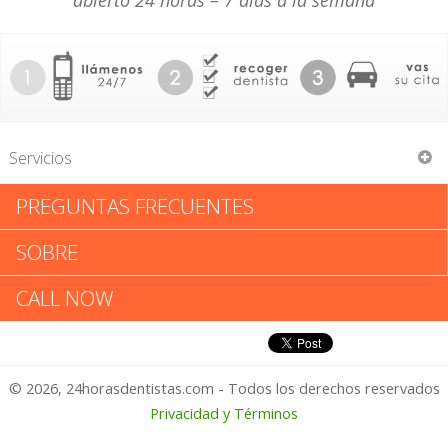
abierto 24 horas – 7 días a la semana
Servicios
PREGUNTAS FRECUENTES
Bill Shelton
SOBRE
Bill Shelton: Califica tu
CALL NOW
Experiencia
© 2026, 24horasdentistas.com - Todos los derechos reservados
1 – No Feliz
Privacidad y Términos