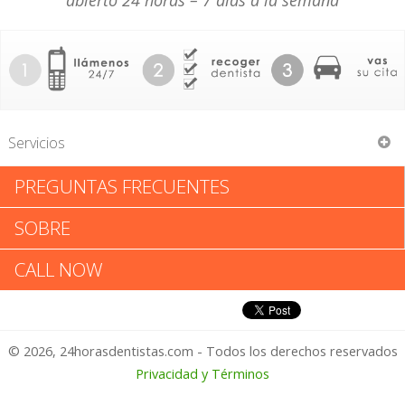
abierto 24 horas – 7 días a la semana
Servicios
PREGUNTAS FRECUENTES
Bright Now! Dental Ctr
SOBRE
Bright Now! Dental Ctr: Califica
CALL NOW
tu Experiencia
© 2026, 24horasdentistas.com - Todos los derechos reservados
1 – No Feliz
Privacidad y Términos