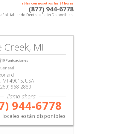
hablar con nosotros las 24 horas
(877) 944-6778
añol Hablando Dentista Están Disponibles.
e Creek, MI
19
Puntuaciones
 General
eonard
t
,
MI
49015,
USA
(269) 968-2880
llama ahora
7) 944-6778
s locales están disponibles