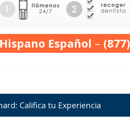
 Hispano Español
–
(877
ard: Califica tu Experiencia