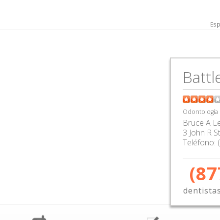
Esp
Battl
Odontología
Bruce A L
3 John R S
Teléfono:
(87
dentista