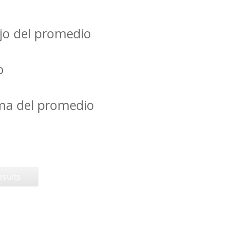
jo del promedio
o
ima del promedio