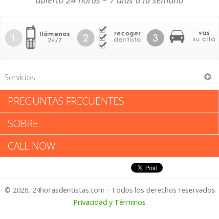
abierto 24 horas – 7 días a la semana
Servicios
PREGUNTAS FRECUENTES
Carlton Scott Martin DMD
SOBRE
Carlton Scott Martin DMD:
CALL NOW
Califica tu Experiencia
© 2026, 24horasdentistas.com - Todos los derechos reservados
1 – No Feliz
Privacidad y Términos