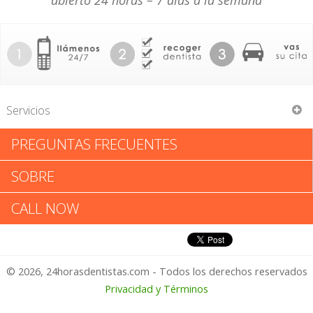
abierto 24 horas – 7 días a la semana
Servicios
PREGUNTAS FRECUENTES
Central Lakes Chiro Clinic
SOBRE
Central Lakes Chiro Clinic:
CALL NOW
Califica tu Experiencia
© 2026, 24horasdentistas.com - Todos los derechos reservados
1 – No Feliz
Privacidad y Términos