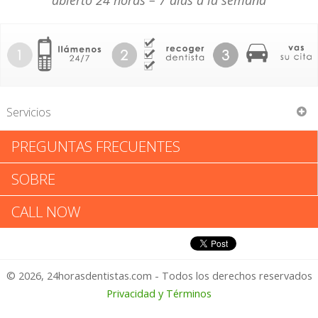
abierto 24 horas – 7 días a la semana
Servicios
PREGUNTAS FRECUENTES
Charles W Gossard
SOBRE
Charles W Gossard: Califica tu
CALL NOW
Experiencia
© 2026, 24horasdentistas.com - Todos los derechos reservados
1 – No Feliz
Privacidad y Términos