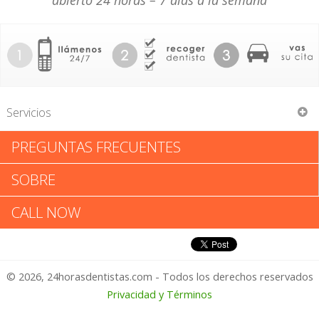
abierto 24 horas – 7 días a la semana
Servicios
PREGUNTAS FRECUENTES
Christopher Maestro
SOBRE
Christopher Maestro: Califica
CALL NOW
tu Experiencia
© 2026, 24horasdentistas.com - Todos los derechos reservados
1 – No Feliz
Privacidad y Términos