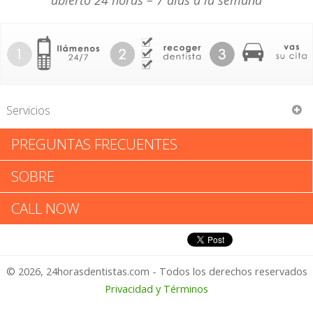
abierto 24 horas – 7 días a la semana
Servicios
PREGUNTAS FRECUENTES
Christopher Tadeosz Pawelek
SOBRE
Christopher Tadeosz Pawelek:
CALL NOW
Califica tu Experiencia
© 2026, 24horasdentistas.com - Todos los derechos reservados
1 – No Feliz
Privacidad y Términos