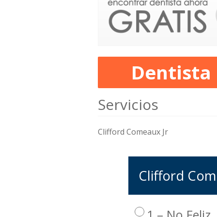
Dentista
Servicios
Clifford Comeaux Jr
Clifford Come
1 – No Feliz