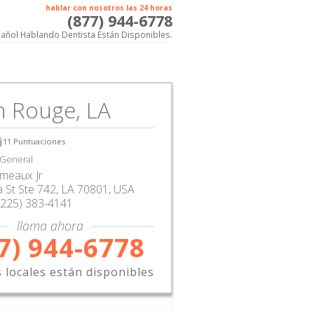
hablar con nosotros las 24 horas
(877) 944-6778
añol Hablando Dentista Están Disponibles.
n Rouge, LA
11
Puntuaciones
 General
omeaux Jr
a St Ste 742
,
LA
70801,
USA
(225) 383-4141
llama ahora
7) 944-6778
s locales están disponibles