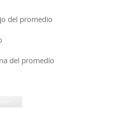
jo del promedio
o
ima del promedio