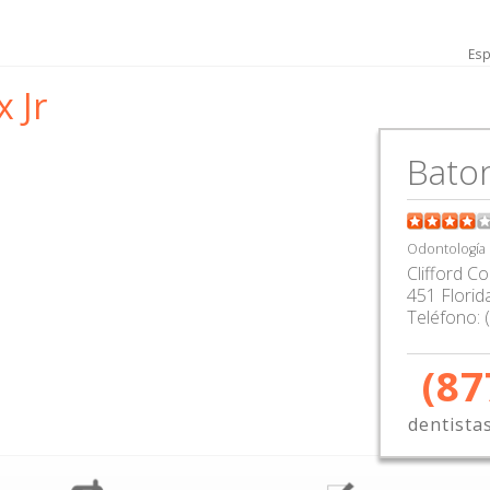
Esp
 Jr
Bato
Odontología
Clifford C
451 Florid
Teléfono:
(87
dentista