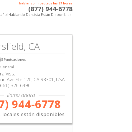
hablar con nosotros las 24 horas
(877) 944-6778
añol Hablando Dentista Están Disponibles.
sfield, CA
5
Puntuaciones
 General
rra Vista
tun Ave Ste 120
,
CA
93301,
USA
(661) 326-6490
llama ahora
7) 944-6778
s locales están disponibles