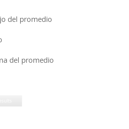
jo del promedio
o
ima del promedio