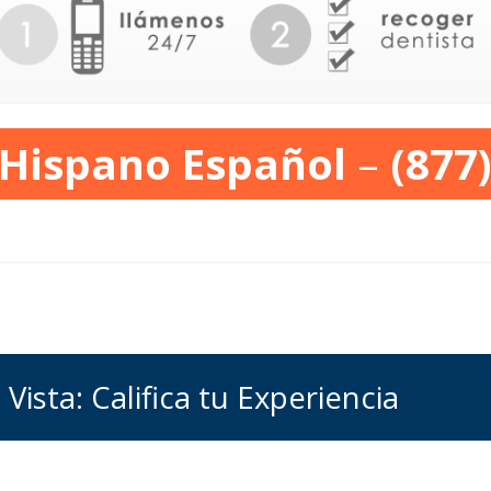
 Hispano Español
–
(877
a Vista: Califica tu Experiencia