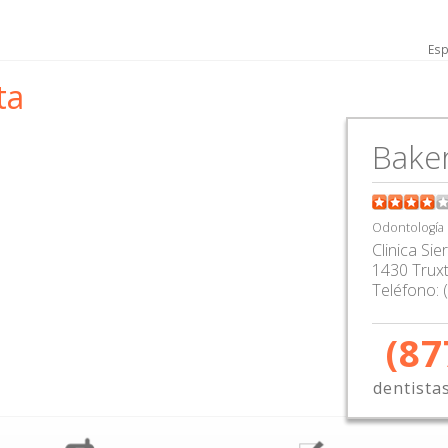
Esp
ta
Baker
Odontología
Clinica Sie
1430 Trux
Teléfono:
(87
dentista