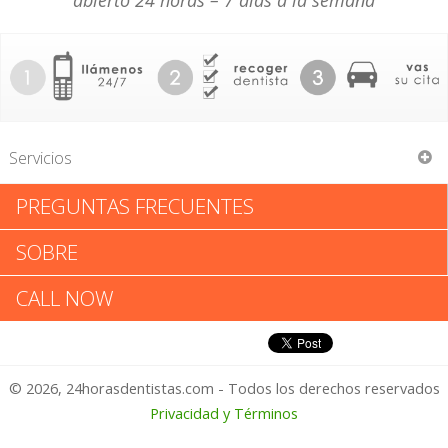
abierto 24 horas – 7 días a la semana
Servicios
PREGUNTAS FRECUENTES
Comfort Dental Studio & Spa
SOBRE
Comfort Dental Studio & Spa:
CALL NOW
Califica tu Experiencia
© 2026, 24horasdentistas.com - Todos los derechos reservados
1 – No Feliz
Privacidad y Términos