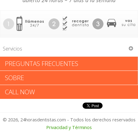
abierto 24 horas – 7 días a la semana
Servicios
PREGUNTAS FRECUENTES
Confi-Dent Smile
SOBRE
Confi-Dent Smile: Califica tu
CALL NOW
Experiencia
© 2026, 24horasdentistas.com - Todos los derechos reservados
1 – No Feliz
Privacidad y Términos