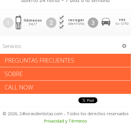
abierto 24 horas – 7 días a la semana
Servicios
PREGUNTAS FRECUENTES
Corazon Manaloto
SOBRE
Corazon Manaloto: Califica tu
CALL NOW
Experiencia
© 2026, 24horasdentistas.com - Todos los derechos reservados
1 – No Feliz
Privacidad y Términos