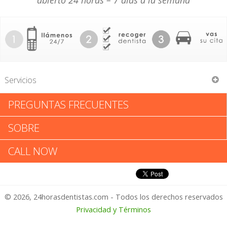
abierto 24 horas – 7 días a la semana
Servicios
PREGUNTAS FRECUENTES
Corazon V Bustos
SOBRE
Corazon V Bustos: Califica tu
CALL NOW
Experiencia
© 2026, 24horasdentistas.com - Todos los derechos reservados
1 – No Feliz
Privacidad y Términos