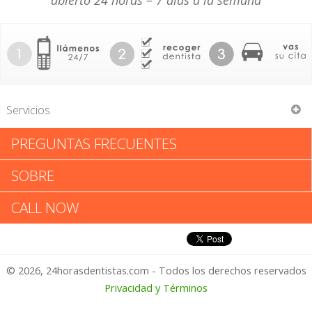
abierto 24 horas – 7 días a la semana
Servicios
PREGUNTAS FRECUENTES
County of Fairfax
SOBRE
County of Fairfax: Califica tu
CALL NOW
Experiencia
© 2026, 24horasdentistas.com - Todos los derechos reservados
1 – No Feliz
Privacidad y Términos