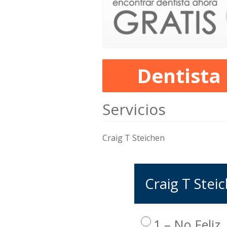
Dentista
Servicios
Craig T Steichen
Craig T Steic
1 – No Feliz