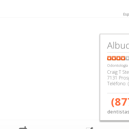
Esp
Albu
Odontología
Craig T St
7131 Pros
Teléfono:
(87
dentista