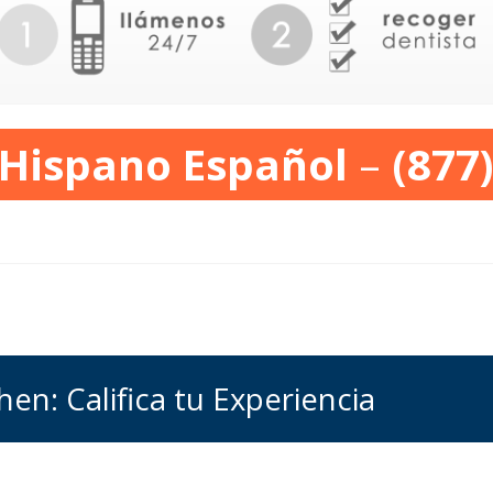
 Hispano Español
–
(877
hen: Califica tu Experiencia