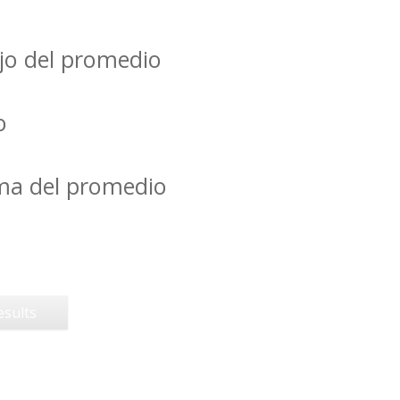
jo del promedio
o
ima del promedio