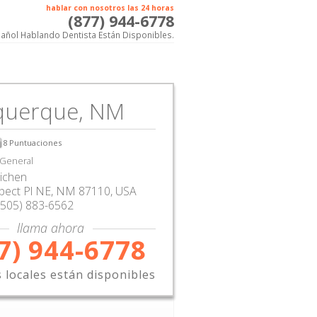
hablar con nosotros las 24 horas
(877) 944-6778
añol Hablando Dentista Están Disponibles.
querque, NM
8
Puntuaciones
 General
eichen
pect Pl NE
,
NM
87110,
USA
(505) 883-6562
llama ahora
7) 944-6778
s locales están disponibles