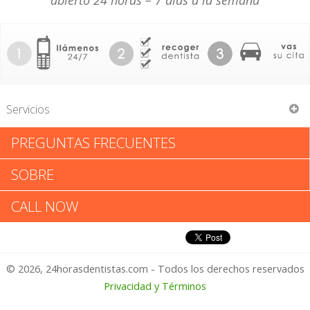
abierto 24 horas – 7 días a la semana
Servicios
PREGUNTAS FRECUENTES
D Scott Fooshee
SOBRE
D Scott Fooshee: Califica tu
CALL NOW
Experiencia
© 2026, 24horasdentistas.com - Todos los derechos reservados
1 – No Feliz
Privacidad y Términos