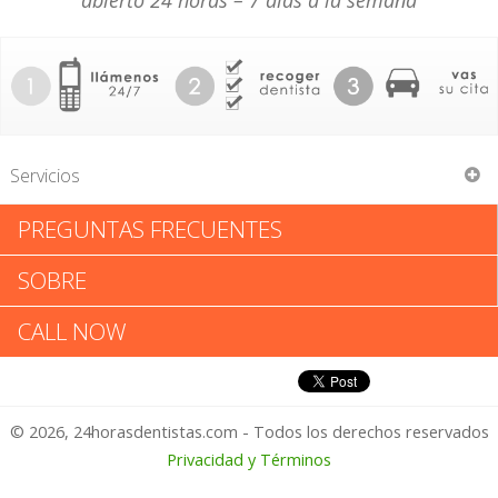
abierto 24 horas – 7 días a la semana
Servicios
PREGUNTAS FRECUENTES
Damara Kaplan
SOBRE
Damara Kaplan: Califica tu
CALL NOW
Experiencia
© 2026, 24horasdentistas.com - Todos los derechos reservados
1 – No Feliz
Privacidad y Términos