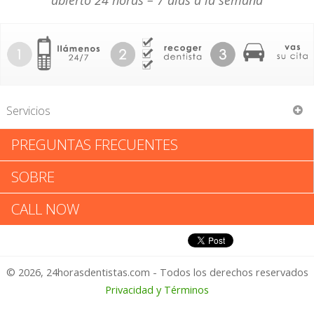
abierto 24 horas – 7 días a la semana
Servicios
PREGUNTAS FRECUENTES
Dan J Vander Meulen
SOBRE
Dan J Vander Meulen: Califica
CALL NOW
tu Experiencia
© 2026, 24horasdentistas.com - Todos los derechos reservados
1 – No Feliz
Privacidad y Términos