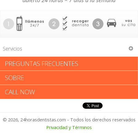
abierto 24 horas – 7 días a la semana
Servicios
PREGUNTAS FRECUENTES
Daniel G Ankoviak
SOBRE
Daniel G Ankoviak: Califica tu
CALL NOW
Experiencia
© 2026, 24horasdentistas.com - Todos los derechos reservados
1 – No Feliz
Privacidad y Términos