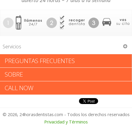
abierto 24 horas – 7 días a la semana
Servicios
PREGUNTAS FRECUENTES
Daniel J Traub
SOBRE
Daniel J Traub: Califica tu
CALL NOW
Experiencia
© 2026, 24horasdentistas.com - Todos los derechos reservados
1 – No Feliz
Privacidad y Términos