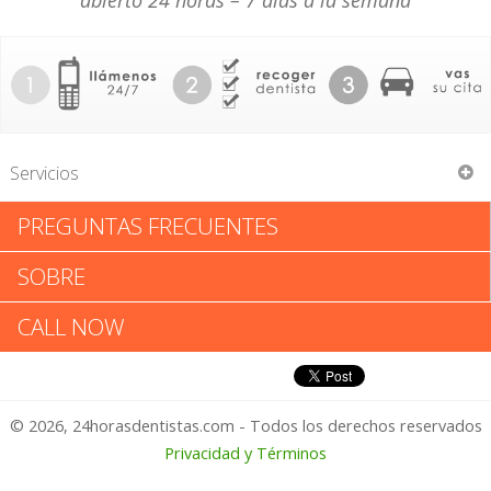
abierto 24 horas – 7 días a la semana
Servicios
PREGUNTAS FRECUENTES
David A Grossman
SOBRE
David A Grossman: Califica tu
CALL NOW
Experiencia
© 2026, 24horasdentistas.com - Todos los derechos reservados
1 – No Feliz
Privacidad y Términos