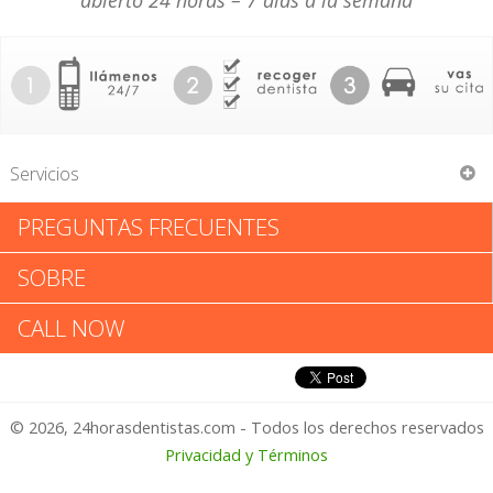
abierto 24 horas – 7 días a la semana
Servicios
PREGUNTAS FRECUENTES
David A Huber
SOBRE
David A Huber: Califica tu
CALL NOW
Experiencia
© 2026, 24horasdentistas.com - Todos los derechos reservados
1 – No Feliz
Privacidad y Términos