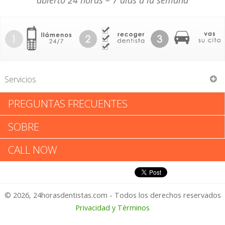
abierto 24 horas – 7 días a la semana
Servicios
PREGUNTAS FRECUENTES
David E Seigerman
SOBRE
David E Seigerman: Califica tu
CALL NOW
Experiencia
© 2026, 24horasdentistas.com - Todos los derechos reservados
1 – No Feliz
Privacidad y Términos