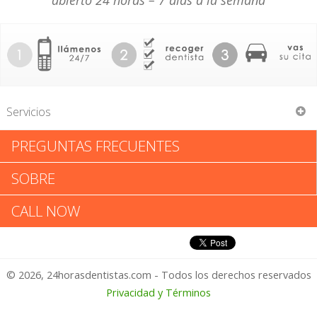
abierto 24 horas – 7 días a la semana
Servicios
PREGUNTAS FRECUENTES
David Wohlrabe
SOBRE
David Wohlrabe: Califica tu
CALL NOW
Experiencia
© 2026, 24horasdentistas.com - Todos los derechos reservados
1 – No Feliz
Privacidad y Términos